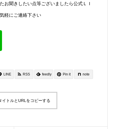
たお聞きしたい点等ございましたら公式ＬＩ
気軽にご連絡下さい
LINE
RSS
feedly
Pin it
note
タイトルとURLをコピーする