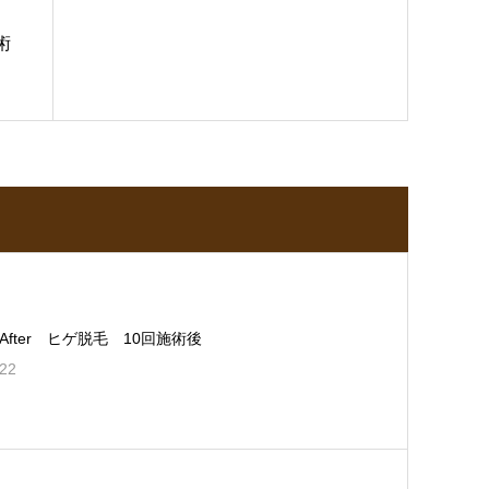
術
e＆After ヒゲ脱毛 10回施術後
.22