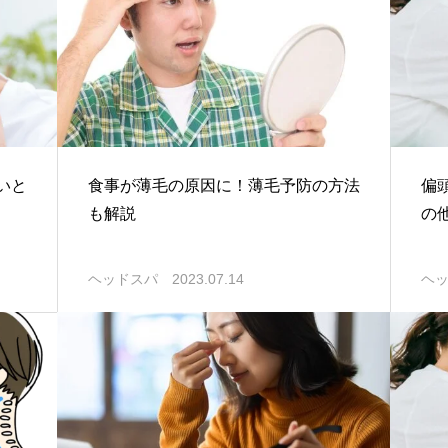
いと
食事が薄毛の原因に！薄毛予防の方法
偏
も解説
の
ヘッドスパ
2023.07.14
ヘ