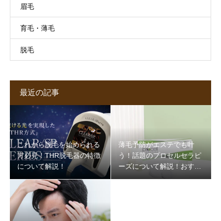
眉毛
育毛・薄毛
脱毛
最近の記事
これから脱毛を始められる
薄毛予防がエステでも叶
方必見！THR脱毛器の特徴
う！話題のプロセルセラピ
について解説！
ーズについて解説！おすす
めサロンもご紹介！